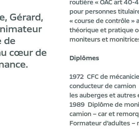
routière « OAC art 40-
pour personnes titulair
e, Gérard,
« course de contrôle » 
animateur
théorique et pratique 
e de
moniteurs et monitrice
 au cœur de
Diplômes
rmance.
1972 CFC de mécanicie
conducteur de camion /
les auberges et autres
1989 Diplôme de monit
camion – car et remor
Formateur d’adultes – 