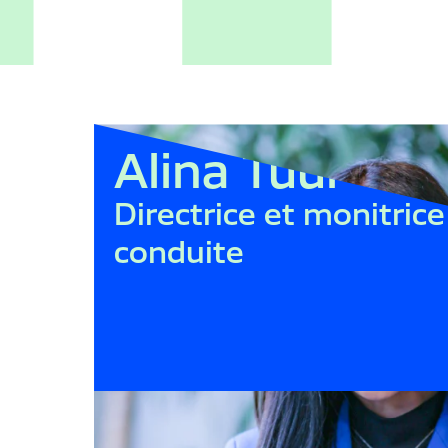
Alina Tuul
Directrice et monitrice
conduite