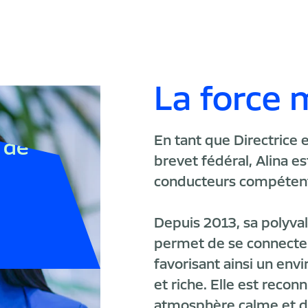
La force 
En tant que Directrice 
 de
brevet fédéral, Alina e
conducteurs compétent
Depuis 2013, sa polyva
permet de se connecter
favorisant ainsi un env
et riche. Elle est recon
atmosphère calme et d