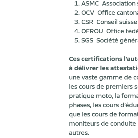
ASMC
Association
OCV
Office canton
CSR
Conseil suisse
OFROU
Office féd
SGS
Société génér
Ces certifications l’au
à délivrer les attestat
une vaste gamme de co
les cours de premiers s
pratique moto, la forma
phases, les cours d’édu
que les cours de forma
moniteurs de conduite 
autres.