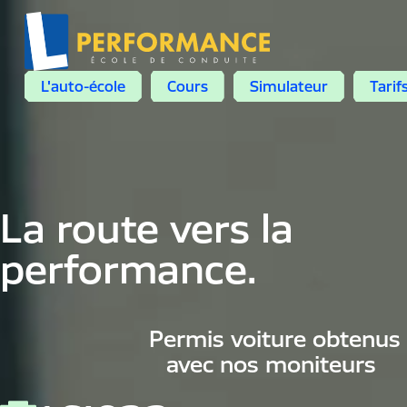
L'auto-école
Cours
Simulateur
Tarif
La route vers la
performance.
Permis voiture obtenus
avec nos moniteurs