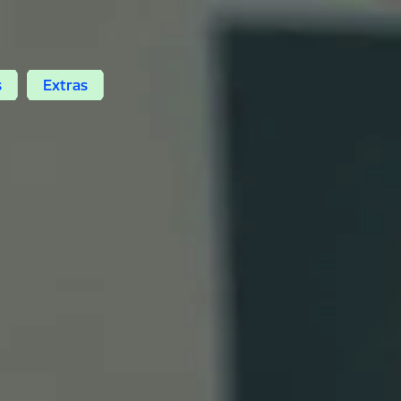
s
Extras