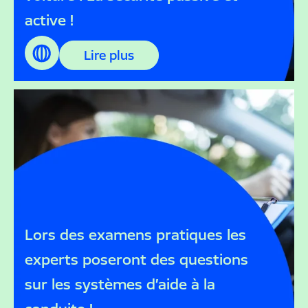
active !
Lire plus
Lors des examens pratiques les
experts poseront des questions
sur les systèmes d’aide à la